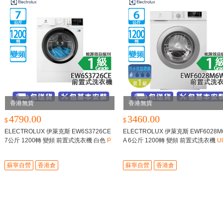
香港無貨
香港無貨
4790.00
3460.00
$
$
ELECTROLUX 伊萊克斯 EW6S3726CE
ELECTROLUX 伊萊克斯 EWF6028M
7公斤 1200轉 變頻 前置式洗衣機 白色
P
A 6公斤 1200轉 變頻 前置式洗衣機
Ul
erfectCare 600/450毫米纖薄機身
ateCare 100系列/纖薄型/蒸氣護理
蘇寧自營
香港倉
蘇寧自營
香港倉