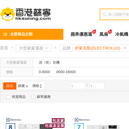

全部商品分類
蘋果優惠週
風扇
冷氣機
首頁
>
大型家庭電器
>
品牌：
伊莱克斯(ELECTROLUX)
大型家庭電器
洗（乾）衣機
價格
0-8000
8000-16000
-
綜合
銷量
價格
有貨商品
蘇寧服務