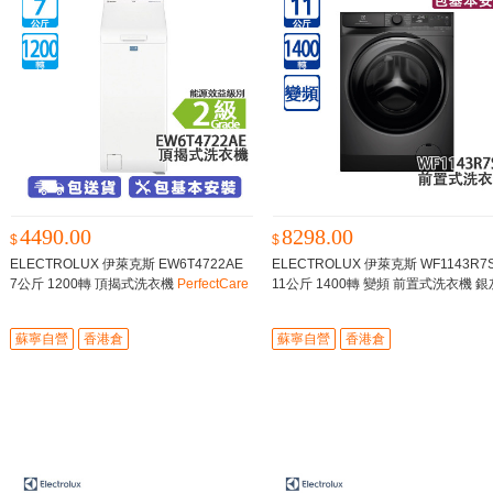
4490.00
8298.00
$
$
ELECTROLUX 伊萊克斯 EW6T4722AE
ELECTROLUX 伊萊克斯 WF1143R7
7公斤 1200轉 頂揭式洗衣機
PerfectCare
11公斤 1400轉 變頻 前置式洗衣機 銀
600/400毫米纖薄機身/**輸入優惠碼【NO
色
智能感測調校/精準洗滌
V15OFF】更驚
蘇寧自營
香港倉
蘇寧自營
香港倉