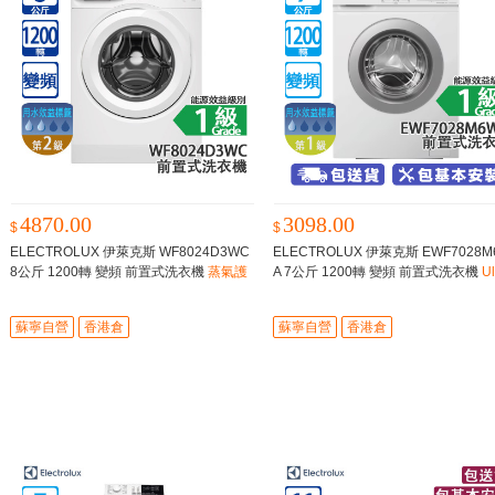
4870.00
3098.00
$
$
ELECTROLUX 伊萊克斯 WF8024D3WC
ELECTROLUX 伊萊克斯 EWF7028M
8公斤 1200轉 變頻 前置式洗衣機
蒸氣護
A 7公斤 1200轉 變頻 前置式洗衣機
Ul
理/特大機門
ateCare 100系列/纖薄型/蒸氣護理
蘇寧自營
香港倉
蘇寧自營
香港倉