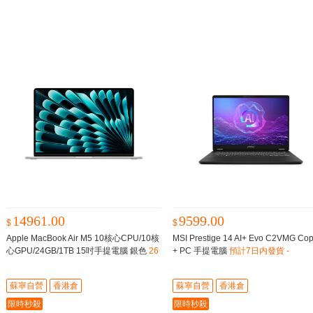
14961.00
9599.00
$
$
Apple MacBook Air M5 10核心CPU/10核
MSI Prestige 14 AI+ Evo C2VMG Copi
心GPU/24GB/1TB 15吋手提電腦 銀色
26
+ PC 手提電腦
預計7日内發貨 -
年春季新品 需訂貨，預計8-12星期到貨
蘇寧自營
香港倉
蘇寧自營
香港倉
限時秒殺
限時秒殺