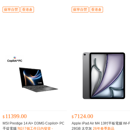
期到貨
計8-12星期到貨
蘇寧自營
香港倉
蘇寧自營
香港倉
11399.00
7124.00
$
$
MSI Prestige 14 AI+ D3MG Copilot+ PC
Apple iPad Air M4 13吋平板電腦 Wi‑F
手提電腦
預計7個工作日内發貨 -
28GB 太空灰
26年春季新品