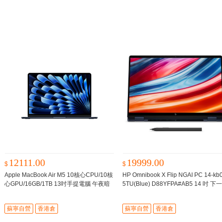
12111.00
19999.00
$
$
Apple MacBook Air M5 10核心CPU/10核
HP Omnibook X Flip NGAI PC 14-kb
心GPU/16GB/1TB 13吋手提電腦 午夜暗
5TU(Blue) D88YFPA#AB5 14 吋 下
色
26年春季新品 預計7個工作日内到貨
AI 筆記簿型電腦 藍色
預計7個工作日
貨 -
蘇寧自營
香港倉
蘇寧自營
香港倉