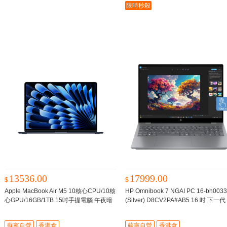
限時秒殺
13536.00
17999.00
$
$
Apple MacBook Air M5 10核心CPU/10核
HP Omnibook 7 NGAI PC 16-bh003
心GPU/16GB/1TB 15吋手提電腦 午夜暗
(Silver) D8CV2PA#AB5 16 吋 下一代 
色
26年春季新品 需訂貨，預計8-12星期
筆記簿型電腦 銀色
預計7個工作日内
到貨
-
蘇寧自營
香港倉
蘇寧自營
香港倉