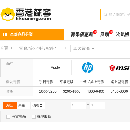

全部商品分類
蘋果優惠週
風扇
冷氣機
首頁
>
電腦/辦公/外設配件
>
套裝電腦
品牌
Apple
惠普(hp)
套裝電腦
手提電腦
平板電腦
一體式桌上電腦
桌上型電腦
價格
1600-3200
3200-4800
4800-6400
6400-8000
-
綜合
銷量
價格
有貨商品
蘇寧服務