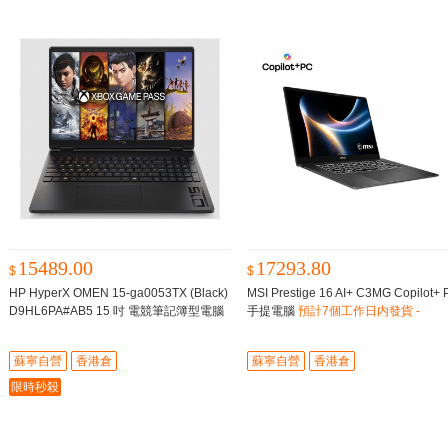
15489.00
17293.80
$
$
HP HyperX OMEN 15-ga0053TX (Black)
MSI Prestige 16 AI+ C3MG Copilot+
D9HL6PA#AB5 15 吋 電競筆記簿型電腦
手提電腦
預計7個工作日内發貨 -
黑色
預計7個工作日内發貨 -
蘇寧自營
香港倉
蘇寧自營
香港倉
限時秒殺