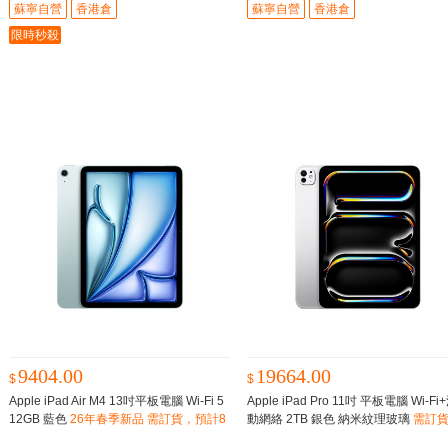
蘇寧自營
香港倉
蘇寧自營
香港倉
限時秒殺
9404.00
19664.00
$
$
Apple iPad Air M4 13吋平板電腦 Wi‑Fi 5
Apple iPad Pro 11吋 平板電腦 Wi-Fi
12GB 藍色
26年春季新品 需訂貨，預計8
動網絡 2TB 銀色 納米紋理玻璃
需訂
-12星期到貨
預計8-12星期到貨