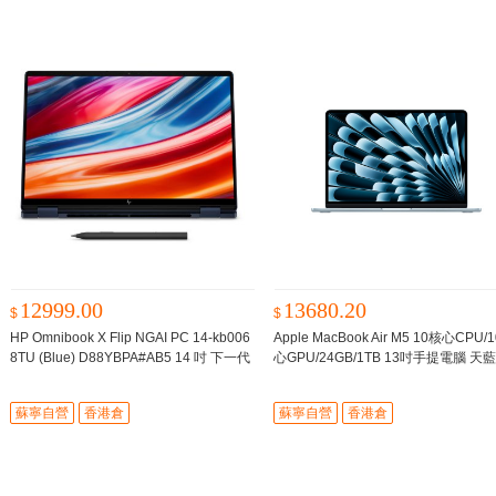
12999.00
13680.20
$
$
HP Omnibook X Flip NGAI PC 14-kb006
Apple MacBook Air M5 10核心CPU/
8TU (Blue) D88YBPA#AB5 14 吋 下一代
心GPU/24GB/1TB 13吋手提電腦 天
AI 筆記簿型電腦 藍色
預計7個工作日内發
26年春季新品
貨 -
蘇寧自營
香港倉
蘇寧自營
香港倉