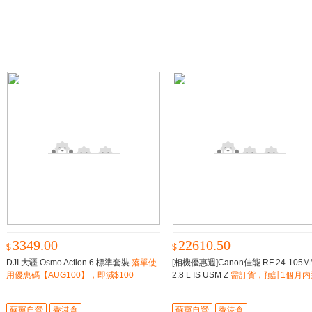
3349.00
22610.50
$
$
DJI 大疆 Osmo Action 6 標準套裝
落單使
[相機優惠週]Canon佳能 RF 24-105M
用優惠碼【AUG100】，即減$100
2.8 L IS USM Z
需訂貨，預計1個月内
貨
蘇寧自營
香港倉
蘇寧自營
香港倉