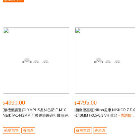
4990.00
4795.00
$
$
[相機優惠週]OLYMPUS奥林巴斯 E-M10
[相機優惠週]Nikon尼康 NIKKOR Z DX
Mark IV/1442MM 可換鏡頭數碼相機 銀色
-140MM F/3.5-6.3 VR 鏡頭
- 需調貨
需調貨，預計7個工作日内到貨
計7個工作日内到貨
蘇寧自營
香港倉
蘇寧自營
香港倉