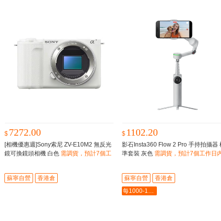
7272.00
1102.20
$
$
[相機優惠週]Sony索尼 ZV-E10M2 無反光
影石Insta360 Flow 2 Pro 手持拍攝器
鏡可換鏡頭相機 白色
需調貨，預計7個工
準套裝 灰色
需調貨，預計7個工作日
作日内到貨
貨
蘇寧自營
香港倉
蘇寧自營
香港倉
每1000-100最多-5000