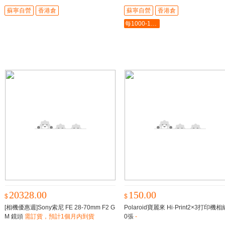
蘇寧自營
香港倉
蘇寧自營
香港倉
每1000-100最多-5000
20328.00
150.00
$
$
[相機優惠週]Sony索尼 FE 28-70mm F2 G
Polaroid寶麗來 Hi·Print2×3打印機相
M 鏡頭
需訂貨，預計1個月内到貨
0張
-