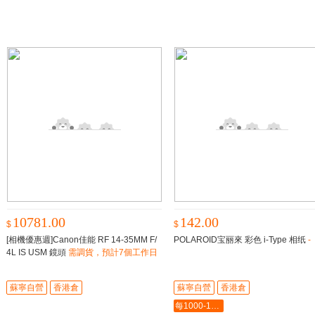
10781.00
142.00
$
$
[相機優惠週]Canon佳能 RF 14-35MM F/
POLAROID宝丽來 彩色 i-Type 相纸
-
4L IS USM 鏡頭
需調貨，預計7個工作日
内到貨
蘇寧自營
香港倉
蘇寧自營
香港倉
每1000-100最多-5000