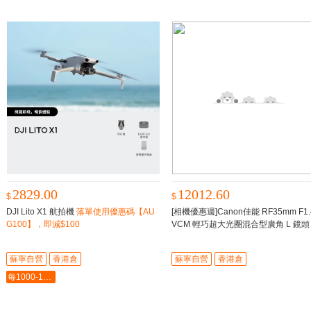
2829.00
12012.60
$
$
DJI Lito X1 航拍機
落單使用優惠碼【AU
[相機優惠週]Canon佳能 RF35mm F1.
G100】，即減$100
VCM 輕巧超大光圈混合型廣角 L 鏡
調貨，預計7個工作日内到貨
蘇寧自營
香港倉
蘇寧自營
香港倉
每1000-100最多-5000