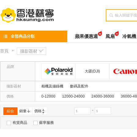

全部商品分類
蘋果優惠週
風扇
冷氣機
首頁
>
攝影器材
品牌
大疆(DJI)
宝丽来(POLAROID)
攝影器材
相機及攝錄機
數碼及配件
價格
0-12000
12000-24000
24000-36000
36000-4
-
綜合
銷量
價格
有貨商品
蘇寧服務