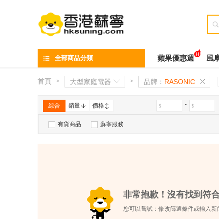

全部商品分類
蘋果優惠週
風
首頁
>
大型家庭電器
>
品牌：
RASONIC
-
綜合
銷量
價格
有貨商品
蘇寧服務
非常抱歉！沒有找到符
您可以嘗試：修改篩選條件或輸入新