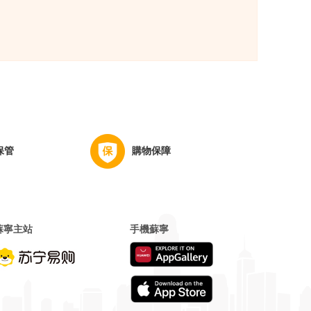
保管
購物保障
蘇寧主站
手機蘇寧