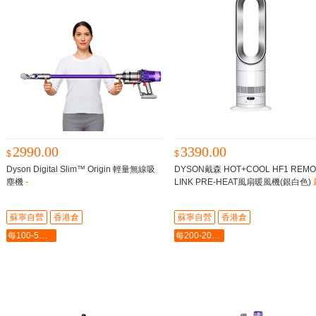
2990.00
3390.00
$
$
Dyson Digital Slim™ Origin 輕量無線吸
DYSON戴森 HOT+COOL HF1 REMO
塵機
-
LINK PRE-HEAT風扇暖風機(銀白色)
強勁的風扇暖風機。現已配備智能連
制，在你回家前預先讓房間變暖
蘇寧自營
香港倉
蘇寧自營
香港倉
每100-5最多-2000
每200-20最多-2000