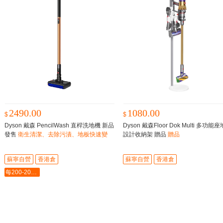
2490.00
1080.00
$
$
Dyson 戴森 PencilWash 直桿洗地機 新品
Dyson 戴森Floor Dok Multi 多功能
發售
衛生清潔、去除污漬、地板快速變
設計收納架 贈品
贈品
乾，僅重380克，自動牽引前行，清除乾
濕污垢
蘇寧自營
香港倉
蘇寧自營
香港倉
每200-20最多-2000