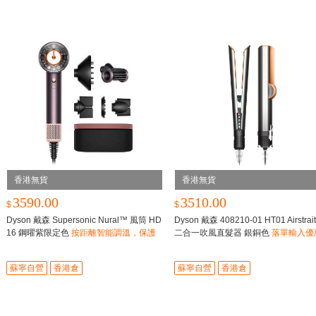
香港無貨
香港無貨
3590.00
3510.00
$
$
Dyson 戴森 Supersonic Nural™ 風筒 HD
Dyson 戴森 408210-01 HT01 Airstrai
16 鋼曜紫限定色
按距離智能調溫，保護
二合一吹風直髮器 銀銅色
落單輸入優
頭皮屏障，快速、智能乾髮，避免熱傷害
碼：FEB100，即減$100
蘇寧自營
香港倉
蘇寧自營
香港倉