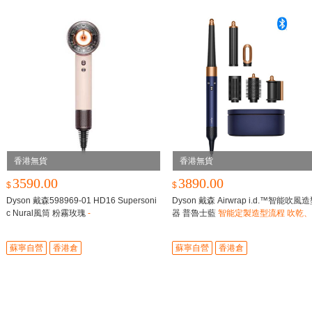
香港無貨
香港無貨
3590.00
3890.00
$
$
Dyson 戴森598969-01 HD16 Supersoni
Dyson 戴森 Airwrap i.d.™智能吹風
c Nural風筒 粉霧玫瑰
-
器 普魯士藍
智能定製造型流程​ 吹乾
髮、順直，一機到位
蘇寧自營
香港倉
蘇寧自營
香港倉