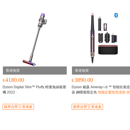
香港無貨
香港無貨
4180.00
3890.00
$
$
Dyson Digital Slim™ Fluffy 輕量無線吸塵
Dyson 戴森 Airwrap i.d.™ 智能吹風
機 2022
-
器 鋼曜紫限定色
智能定製造型流程​ 吹
乾、捲髮、順直，一機到位
蘇寧自營
香港倉
蘇寧自營
香港倉