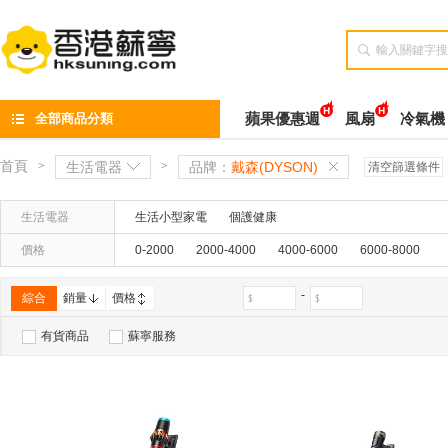

全部商品分類
蘋果優惠週
風扇
冷氣機
首頁
>
生活電器
>
品牌：
戴森(DYSON)
清空篩選條件
生活電器
生活小型家電
個護健康
價格
0-2000
2000-4000
4000-6000
6000-8000
-
綜合
銷量
價格
有貨商品
蘇寧服務