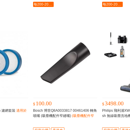
每200-20最多-2000
每200-20最多-2000
100.00
3498.00
$
$
W5 濾網套裝
適用於
Bosch 博世Q8A0033817 00461406 轉角
Philips 飛利浦XW6
噴嘴 (吸塵機配件窄縫嘴)
(吸塵機配件窄
sh 無線吸塵洗地機
縫嘴)
能，吸塵同時洗地