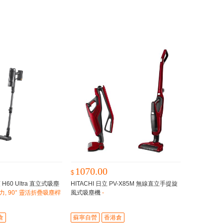
1070.00
$
H60 Ultra 直立式吸塵
HITACHI 日立 PV-X85M 無線直立手提旋
力, 90° 靈活折疊吸塵桿
風式吸塵機
-
倉
蘇寧自營
香港倉