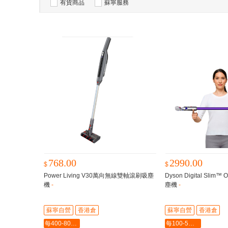
有貨商品
蘇寧服務
768.00
2990.00
$
$
Power Living V30萬向無線雙軸滾刷吸塵
Dyson Digital Slim
機
-
塵機
-
蘇寧自營
香港倉
蘇寧自營
香港倉
每400-80最多-2000
每100-5最多-2000