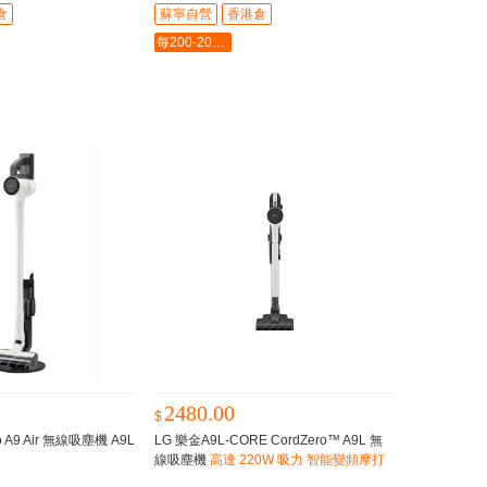
倉
蘇寧自營
香港倉
每200-20最多-2000
2480.00
$
o A9 Air 無線吸塵機 A9L
LG 樂金A9L-CORE CordZero™ A9L 無
線吸塵機
高達 220W 吸力 智能變頻摩打