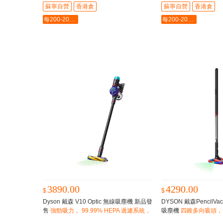
蘇寧自營
香港倉
蘇寧自營
香港倉
每200-20最多-2000
每200-20最多-2000
3890.00
4290.00
$
$
Dyson 戴森 V10 Optic 無線吸塵機 新品發
DYSON 戴森PencilVac 
售
強勁吸力， 99.99% HEPA 過濾系統，
吸塵機
四錐多向吸頭，
偵測高達2倍隱藏塵垢；長達60分鐘使用