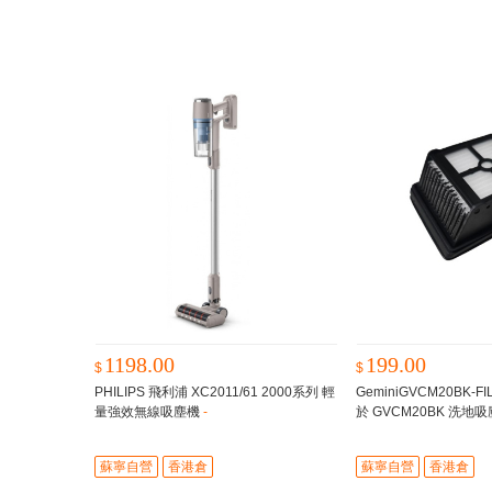
1198.00
199.00
$
$
PHILIPS 飛利浦 XC2011/61 2000系列 輕
GeminiGVCM20BK-F
量強效無線吸塵機
-
於 GVCM20BK 洗地
蘇寧自營
香港倉
蘇寧自營
香港倉