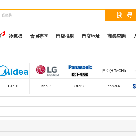
扇
冷氣機
會員專享
門店推廣
門店地址
商業查詢
日立(HITACHI)
利浦
美的(Midea)
LG
松下(Panasonic)
Batus
Inno3C
ORIGO
comfee