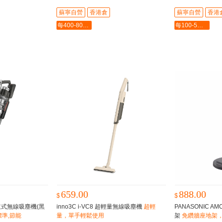
蘇寧自營
香港倉
蘇寧自營
香港
每400-80最多-2000
每100-5最多-2000
659.00
888.00
$
$
 直立式無線吸塵機(黑
inno3C i-VC8 超輕量無線吸塵機
超輕
PANASONIC A
標準,節能
量，單手輕鬆使用
架
免鑽牆座地架