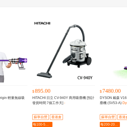
895.00
7480.00
$
$
™ Origin 輕量無線吸
HITACHI 日立 CV-940Y 商用吸塵機 [預計
DYSON 戴森 V16 
發貨時間:7個工作天]
-
塵機 (SV53-A)
D
吸塵機
蘇寧自營
香港倉
蘇寧自營
香港
每100-5最多-2000
每200-20最多-2000