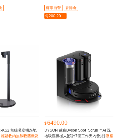
倉
蘇寧自營
香港倉
每200-20最多-2000
6490.00
$
MC-KS2 無線吸塵機座地
DYSON 戴森Dyson Spot+Scrub™ Ai 洗
，輕鬆收納無線吸塵機及
地吸塵機械人[預計7個工作天內發貨]
吸塵