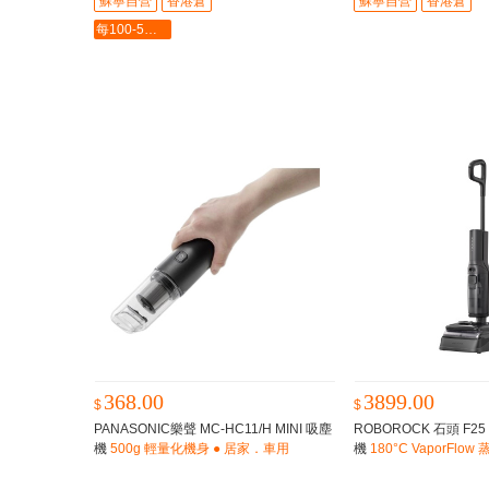
蘇寧自營
香港倉
蘇寧自營
香港倉
每100-5最多-2000
368.00
3899.00
$
$
PANASONIC樂聲 MC-HC11/H MINI 吸塵
ROBOROCK 石頭 F25
機
500g 輕量化機身 ● 居家．車用
機
180°C VaporFlo