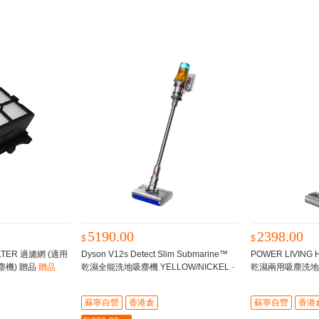
5190.00
2398.00
$
$
ILTER 過濾網 (適用
Dyson V12s Detect Slim Submarine™
POWER LIVIN
吸塵機) 贈品
贈品
乾濕全能洗地吸塵機 YELLOW/NICKEL
-
乾濕兩用吸塵洗
清理沙發底、櫃底
蘇寧自營
香港倉
蘇寧自營
香港