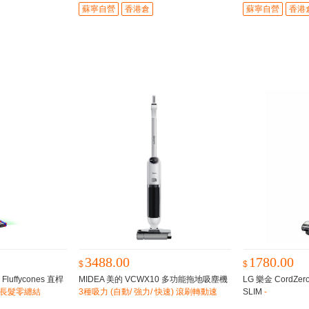
蘇寧自營
香港倉
蘇寧自營
香港
3488.00
1780.00
$
$
Fluffycones 直桿
MIDEA 美的 VCWX10 多功能拖地吸塵機
LG 樂金 CordZer
長髮零纏結
3種吸力 (自動/ 強力/ 快速) 滾刷轉動速
SLIM
-
度：580-720rpm