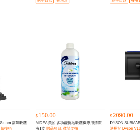
蘇寧自營
香港倉
蘇寧自營
香港
150.00
2090.00
$
$
 Steam 蒸氣吸塵
MIDEA 美的 多功能拖地吸塵機專用清潔
DYSON SUBMA
w 蒸氣技術
液1支
贈品項目, 敬請勿拍
適用於 Dyson V16
塵機