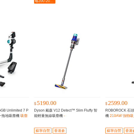
每200-20最多-2000
5190.00
2599.00
$
$
 Unlimited 7 P
Dyson 戴森 V12 Detect™ Slim Fluffy 智
ROBOROCK 石頭 
 二合一拖地吸塵機
吸塵
能輕量無線吸塵機
-
機
210AW 強勁吸
蘇寧自營
香港倉
蘇寧自營
香港