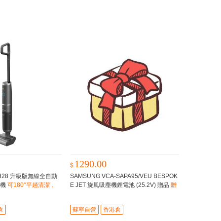
1290.00
$
G H28 升級版無線全自動
SAMSUNG VCA-SAPA95/VEU BESPOK
地機
可180°平趟清潔，
E JET 旋風吸塵機鋰電池 (25.2V) 贈品
贈
或床底難搞位置
品
倉
蘇寧自營
香港倉