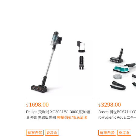
1698.00
3298.00
$
$
Philips 飛利浦 XC3031/61 3000系列 輕
Bosch 博世BCS71HYGGB
量強效 無線吸塵機
輕量強效/徹底清潔
roHygienic Aqua
拖地二合一
蘇寧自營
香港倉
蘇寧自營
香港倉