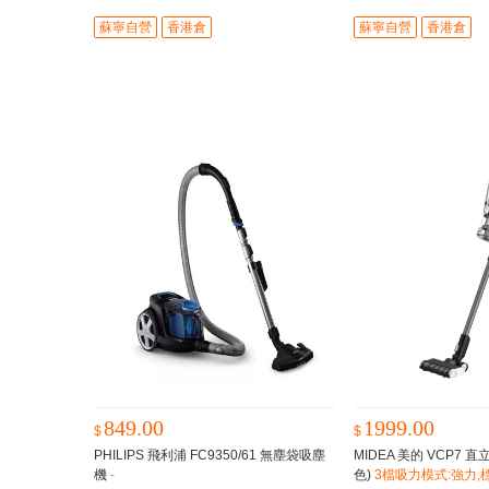
時間
蘇寧自營
香港倉
蘇寧自營
香港倉
849.00
1999.00
$
$
PHILIPS 飛利浦 FC9350/61 無塵袋吸塵
MIDEA 美的 VCP7
機
-
色)
3檔吸力模式:強力,