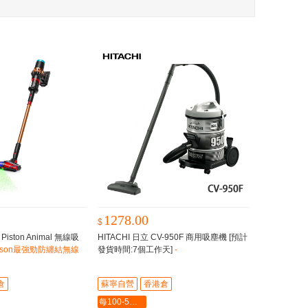
1278.00
$
Piston Animal 無線吸
HITACHI 日立 CV-950F 商用吸塵機 [預計
yson最強勁防纏結無線
發貨時間:7個工作天]
-
倉
蘇寧自營
香港倉
每100-5最多-2000