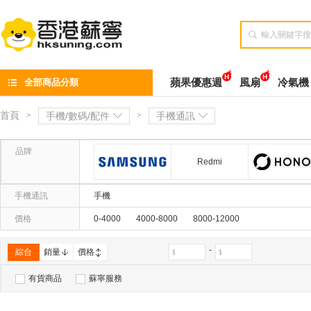

全部商品分類
蘋果優惠週
風扇
冷氣機
首頁
>
手機/數碼/配件
>
手機通訊
品牌
Redmi
三星(SAMSUNG)
手機通訊
手機
價格
0-4000
4000-8000
8000-12000
-
綜合
銷量
價格
有貨商品
蘇寧服務