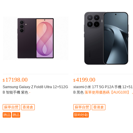
17198.00
4199.00
$
$
Samsung Galaxy Z Fold8 Ultra 12+512G
xiaomi小米 17T 5G P12A 手機 12+5
B 智能手機 紫色
-
B 黑色
落單使用優惠碼【AUG100】
減$100
蘇寧自營
香港倉
蘇寧自營
香港倉
贈品
贈品
限時秒殺