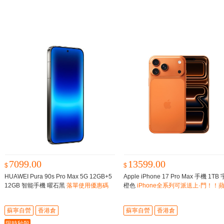
7099.00
13599.00
$
$
HUAWEI Pura 90s Pro Max 5G 12GB+5
Apple iPhone 17 Pro Max 手機 1TB
12GB 智能手機 曜石黑
落單使用優惠碼
橙色
iPhone全系列可派送上·門！！
【AUG100】，即減$100
秋季新品
蘇寧自營
香港倉
蘇寧自營
香港倉
限時秒殺