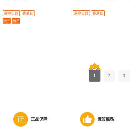
蘋果秋季新品
蘇寧自營
香港倉
蘇寧自營
香港倉
贈品
贈品
1
2
3
正品保障
優質服務