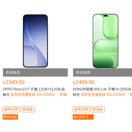
香港無貨
香港無貨
2349.00
2499.00
$
$
OPPO Reno15 F 手機 12GB+512GB 藍
HONOR榮耀 600 Lite 手機 8+256GB
極光
落單使用優惠碼【AUG200】，即減
綠色
落單使用優惠碼【AUG100】，
$200
$100
蘇寧自營
香港倉
蘇寧自營
香港倉
限時秒殺
每1000-100最多-5000