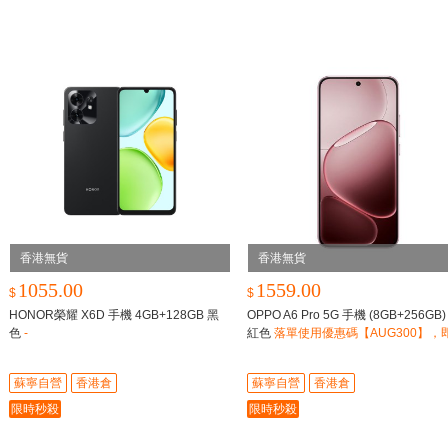
香港無貨
香港無貨
1055.00
1559.00
$
$
HONOR榮耀 X6D 手機 4GB+128GB 黑
OPPO A6 Pro 5G 手機 (8GB+256GB)
色
-
紅色
落單使用優惠碼【AUG300】，
$300
蘇寧自營
香港倉
蘇寧自營
香港倉
限時秒殺
限時秒殺