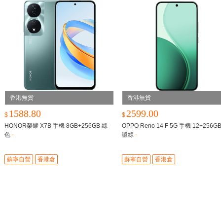
香港無貨
香港無貨
1588.80
2599.00
$
$
HONOR榮耀 X7B 手機 8GB+256GB 綠
OPPO Reno 14 F 5G 手機 12+256G
色
-
謐綠
-
蘇寧自營
香港倉
蘇寧自營
香港倉