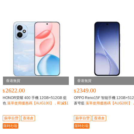
香港無貨
香港無貨
2622.00
2349.00
$
$
HONOR荣耀 400 手機 12GB+512GB 藍
OPPO Reno15F 智能手機 12GB+51
色
落單使用優惠碼【AUG100】，即減$1
蒼穹藍
落單使用優惠碼【AUG200】
00
減$200
蘇寧自營
香港倉
蘇寧自營
香港倉
限時秒殺
限時秒殺