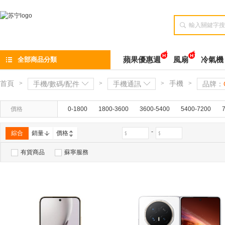

全部商品分類
蘋果優惠週
風扇
冷氣機
首頁
手機
>
手機/數碼/配件
>
手機通訊
>
>
品牌：
價格
0-1800
1800-3600
3600-5400
5400-7200
-
綜合
銷量
價格
有貨商品
蘇寧服務