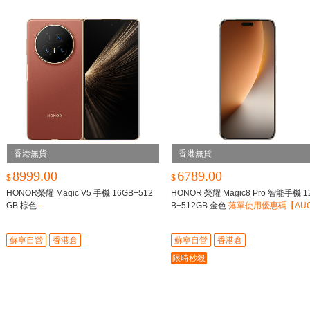
香港無貨
香港無貨
8999.00
6789.00
$
$
HONOR榮耀 Magic V5 手機 16GB+512
HONOR 榮耀 Magic8 Pro 智能手機 1
GB 棕色
-
B+512GB 金色
落單使用優惠碼【AUG
0】，即減$400
蘇寧自營
香港倉
蘇寧自營
香港倉
限時秒殺