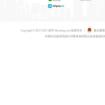
Copyright © 2017-2021 蘇寧 hksuning.com 版權所有
|
蘇公網安備 
本網站直接或間接向消費者推銷商品或者服務的