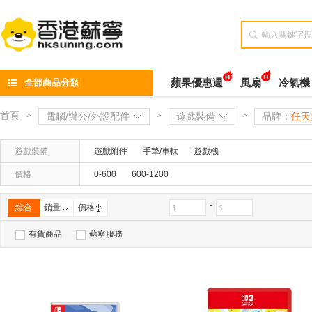

全部商品分類
蘋果優惠週
風扇
冷氣機
首頁
>
電腦/辦公/外設配件
>
遊戲裝備
>
品牌：
任天堂
遊戲裝備
遊戲附件
手摯/車軚
遊戲機
價格
0-600
600-1200
-
綜合
銷量
價格
有貨商品
蘇寧服務