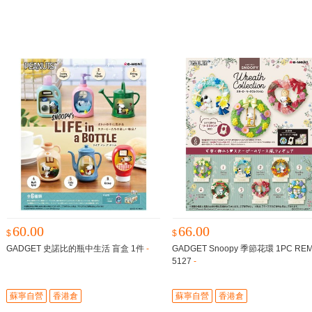
60.00
66.00
$
$
GADGET 史諾比的瓶中生活 盲盒 1件
-
GADGET Snoopy 季節花環 1PC REM
5127
-
蘇寧自營
香港倉
蘇寧自營
香港倉