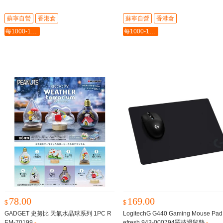
蘇寧自營
香港倉
蘇寧自營
香港倉
每1000-100最多-5000
每1000-100最多-5000
78.00
169.00
$
$
GADGET 史努比 天氣水晶球系列 1PC R
LogitechG G440 Gaming Mouse Pad 
EM-70199
-
efresh 943-000794羅技滑鼠墊
-