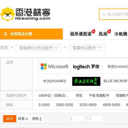

全部商品分類
蘋果優惠週
風扇
冷氣機
首頁
>
電腦/辦公/外設配件
>
電腦外設配件
品牌
联想(Lenovo
微软(Microsoft)
罗技(Logitech)
华为(HUAWEI)
BL
雷蛇(Razer)
電腦外設配件
usb外設（裝飾品/轉換器）
滑鼠
平板電腦配件
電腦軟
小米(mi)
價格
0-1600
1600-3200
3200-4800
4800-6400
微星(msi)
-
綜合
銷量
價格