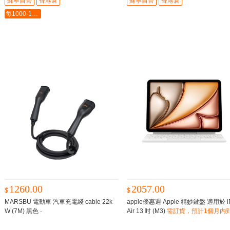
蘇寧自營
香港倉
蘇寧自營
香港倉
每1000-100最多-5000
1260.00
2057.00
$
$
MARSBU 電動車 汽車充電綫 cable 22k
apple優惠週 Apple 精妙鍵盤 適用於 i
W (7M) 黑色
-
Air 13 吋 (M3)
需訂貨，預計1個月内