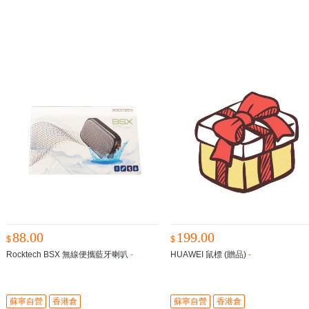
88.00
199.00
$
$
Rocktech BSX 無線便攜藍牙喇叭
-
HUAWEI 鼠標 (贈品)
-
蘇寧自營
香港倉
蘇寧自營
香港倉