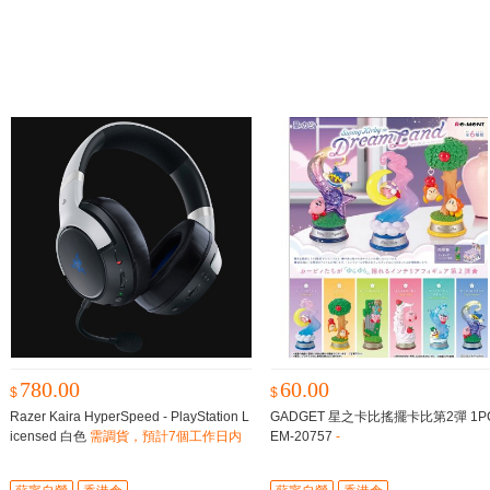
780.00
60.00
$
$
Razer Kaira HyperSpeed - PlayStation L
GADGET 星之卡比搖擺卡比第2彈 1PC
icensed 白色
需調貨，預計7個工作日内
EM-20757
-
到貨