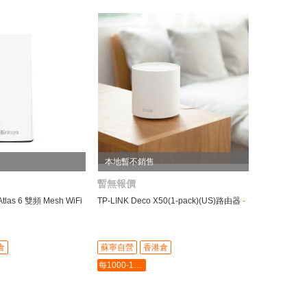
本地暫不銷售
暫無報價
Atlas 6 雙頻 Mesh WiFi
TP-LINK Deco X50(1-pack)(US)路由器
-
倉
蘇寧自營
香港倉
每1000-100最多-5000