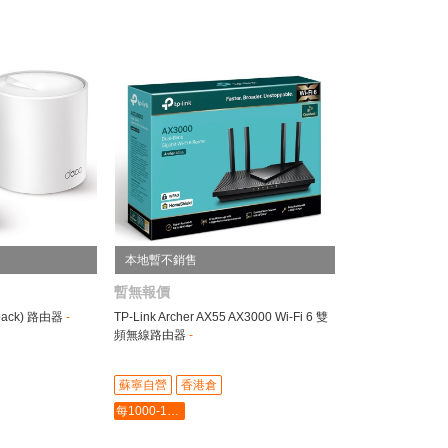
本地暫不銷售
暫無報價
-pack) 路由器
-
TP-Link Archer AX55 AX3000 Wi-Fi 6 雙
頻無線路由器
-
蘇寧自營
香港倉
每1000-100最多-5000