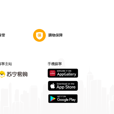
保管
購物保障
蘇寧主站
手機蘇寧