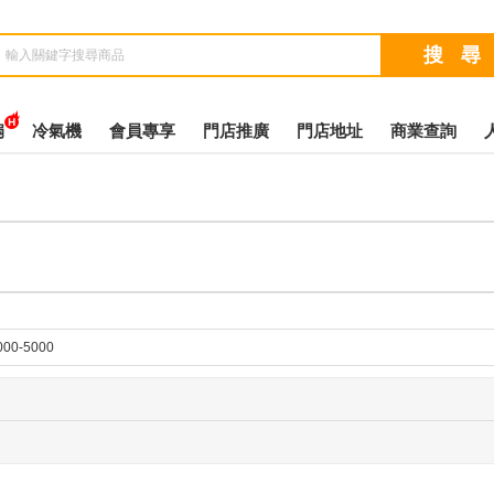
扇
冷氣機
會員專享
門店推廣
門店地址
商業查詢
kSys
000-5000