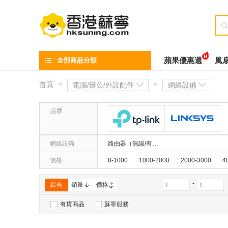

全部商品分類
蘋果優惠週
風
首頁
>
電腦/辦公/外設配件
>
網絡設備
品牌
TP-LINK
Lin
網絡設備
路由器（無線/有線）
價格
0-1000
1000-2000
2000-3000
4
-
綜合
銷量
價格
有貨商品
蘇寧服務