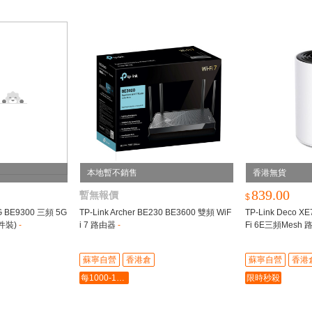
本地暫不銷售
香港無貨
839.00
暫無報價
$
5G BE9300 三頻 5G
TP-Link Archer BE230 BE3600 雙頻 WiF
TP-Link Deco X
2件裝)
-
i 7 路由器
-
Fi 6E三頻Mesh
蘇寧自營
香港倉
蘇寧自營
香港
每1000-100最多-5000
限時秒殺