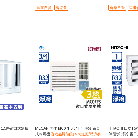
蘇寧自營
香港倉
蘇寧自營
香港
RF 1.5匹窗口式冷氣
MECAN 美佳 MC07FS 3/4 匹 淨冷 窗口
HITACHI 日立 R
式冷氣機
香港品牌/自動均勻送風/易拆易
伴 變頻 淨冷 窗