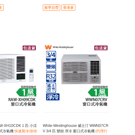
倉
蘇寧自營
香港倉
AW-XH10CDK 1 匹 小涼
White-Westinghouse 威士汀 WWN07CR
口式冷氣機
快速製冷/加倍
V 3/4 匹 變頻 淨冷 窗口式冷氣機
[代理行