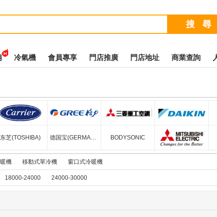
扇
冷氣機
會員專享
門店推廣
門店地址
商業查詢
(Midea)
CARRIER
格力(GREE)
MITSUBISHI HEAVY
大金(
东芝(TOSHIBA)
德国宝(GERMANPOOL)
BODYSONIC
三
暖機
移動式單冷機
窗口式冷暖機
WHITE HIPPO
18000-24000
24000-30000
浦(Whirlpool)
飞利浦
CANOPUS
西屋(WESTINGHOUSE)