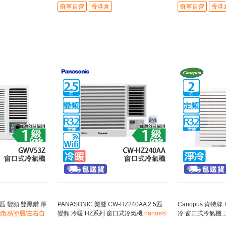
蘇寧自營
香港倉
蘇寧自營
香港
 2匹 變頻 雙黑鑽 淨
PANASONIC 樂聲 CW-HZ240AA 2.5匹
Canopus 肯特牌 
散熱塗層/左右自
變頻 冷暖 HZ系列 窗口式冷氣機
nanoe®
冷 窗口式冷氣機
X Mark 3空氣淨化
塵過濾網