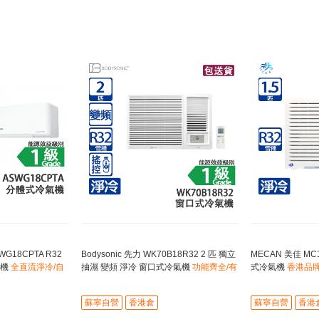
WG18CPTA R32
Bodysonic 先力 WK70B18R32 2 匹 獨立
MECAN 美佳 MC1
氣機
全直流淨冷/自
抽濕 變頻 淨冷 窗口式冷氣機
功能齊全/有
式冷氣機
香港品牌
無線遙控
洗
蘇寧自營
香港倉
蘇寧自營
香港