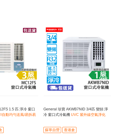
2FS 1.5 匹 淨冷 窗口
General 珍寶 AKWB7NID 3/4匹 變頻 淨
/自動均勻送風/易拆易
冷 窗口式冷氣機
UVC 紫外線空氣淨化
倉
蘇寧自營
香港倉