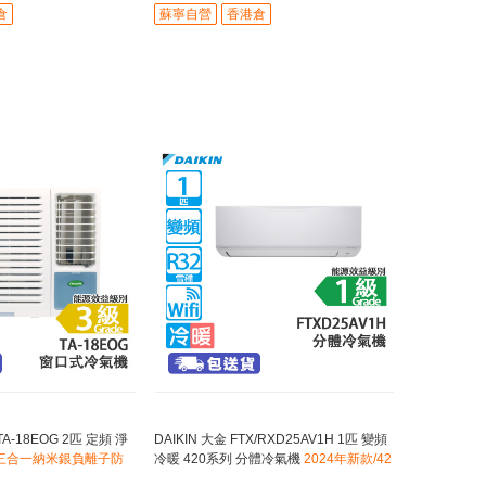
倉
蘇寧自營
香港倉
TA-18EOG 2匹 定頻 淨
DAIKIN 大金 FTX/RXD25AV1H 1匹 變頻
三合一納米銀負離子防
冷暖 420系列 分體冷氣機
2024年新款/42
0雙重濾網殺菌