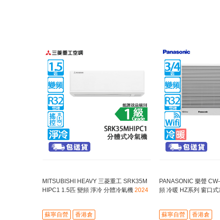
MITSUBISHI HEAVY 三菱重工 SRK35M
PANASONIC 樂聲 CW-
HIPC1 1.5匹 變頻 淨冷 分體冷氣機
2024
頻 冷暖 HZ系列 窗口
年新款/紫外光淨化技術/R32雪種
Mark 3空氣淨化
蘇寧自營
香港倉
蘇寧自營
香港倉