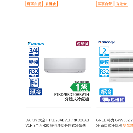
蘇寧自營
香港倉
蘇寧自營
香港倉
DAIKIN 大金 FTKD20ABV1H/RKD20AB
GREE 格力 GWV53Z
V1H 3/4匹 420 變頻淨冷分體式冷氣機
冷 窗口式冷氣機
雙黑鑽
[代理行送] 420系列室外機身小巧/適合安
動搖擺送風