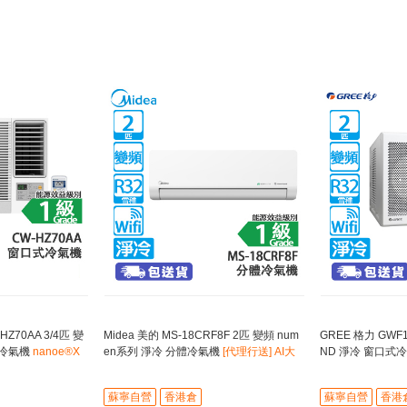
HZ70AA 3/4匹 變
Midea 美的 MS-18CRF8F 2匹 變頻 num
GREE 格力 GWF1
式冷氣機
nanoe®X
en系列 淨冷 分體冷氣機
[代理行送] AI大
ND 淨冷 窗口式
數據節能控制溫度
空氣淨化裝置/Wi-
蘇寧自營
香港倉
蘇寧自營
香港