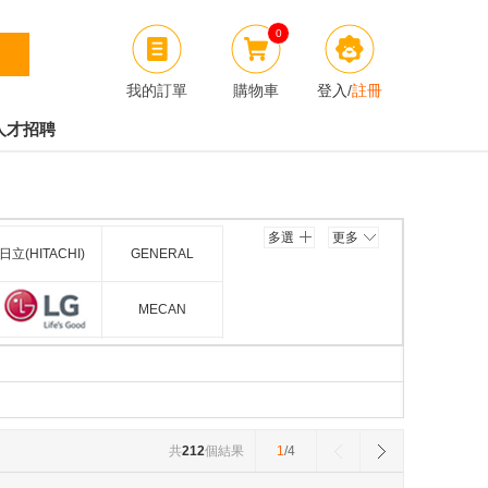
0
我的訂單
購物車
登入
/
註冊
人才招聘
多選
更多
日立(HITACHI)
GENERAL
DAIKIN)
MECAN
菱电机
LG
德宝(TURBO)
大松(TOSOT)
共
212
個結果
1
/4