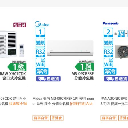
07CDK 3/4 匹 小
Midea 美的 MS-09CRF8F 1匹 變頻 num
PANASONIC樂聲 C
式冷氣機
快速製冷/加
en系列 淨冷 分體冷氣機
[代理行送] AI大
3/4)匹 變頻一
氣過濾網
數據節能控制溫度
內機:CS-MPU7BK
蘇寧自營
香港倉
蘇寧自營
香港