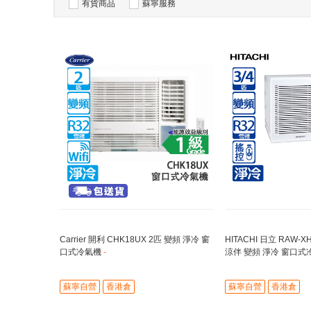
有貨商品
蘇寧服務
Carrier 開利 CHK18UX 2匹 變頻 淨冷 窗
HITACHI 日立 RAW-XH
口式冷氣機
-
涼伴 變頻 淨冷 窗口
倍寧靜/銀離子抗菌空
蘇寧自營
香港倉
蘇寧自營
香港倉