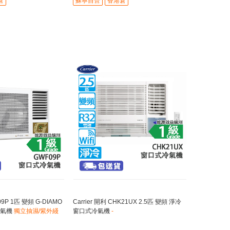
倉
蘇寧自營
香港倉
9P 1匹 變頻 G-DIAMO
Carrier 開利 CHK21UX 2.5匹 變頻 淨冷
冷氣機
獨立抽濕/紫外綫
窗口式冷氣機
-
fi 無線網絡控制