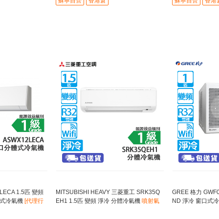
蘇寧自營
香港倉
蘇寧自營
香港
2LECA 1.5匹 變頻
MITSUBISHI HEAVY 三菱重工 SRK35Q
GREE 格力 GWF0
體式冷氣機
[代理行
EH1 1.5匹 變頻 淨冷 分體冷氣機
噴射氣
ND 淨冷 窗口式
分貝/細室外機
流技術/6種區域智能送風模式
空氣淨化裝置/Wi-