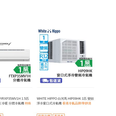
P/RXP35MV1H 1.5匹
WHITE HIPPO 白河馬 HIP09HK 1匹 變頻
 冷暖 分體冷氣機
特殊
淨冷窗口式冷氣機
香港冷氣品牌/寧靜清
方向
爽五星級體驗/高效能源技術