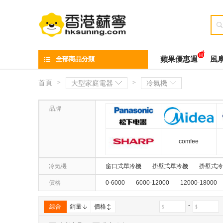

全部商品分類
蘋果優惠週
風
首頁
>
大型家庭電器
>
冷氣機
品牌
松下(Panasonic)
美的
comfee
夏普(SHARP)
冷氣機
窗口式單冷機
掛壁式單冷機
掛壁式冷
價格
0-6000
6000-12000
12000-18000
RYOBISHI
惠而
ORIGO
-
綜合
銷量
價格