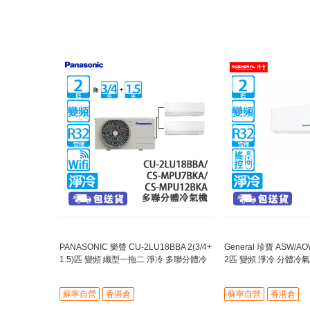
PANASONIC 樂聲 CU-2LU18BBA 2(3/4+
General 珍寶 ASW/AO
1.5)匹 變頻 纖型一拖二 淨冷 多聯分體冷
2匹 變頻 淨冷 分體冷
氣機
室內機:CS-MPU7BKA/CS-MPU12B
動氣流調整
KA
蘇寧自營
香港倉
蘇寧自營
香港倉