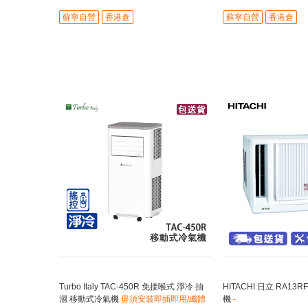
裝於窗台位/安裝無需搭棚
蘇寧自營
香港倉
蘇寧自營
香港倉
Turbo Italy TAC-450R 免接喉式 淨冷 抽
HITACHI 日立 RA13
濕 移動式冷氣機
毋須安裝即插即用/纖體
機
-