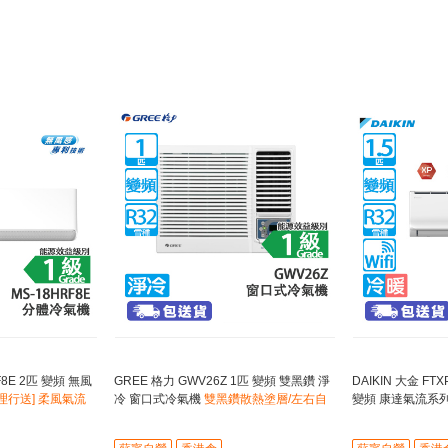
F8E 2匹 變頻 無風
GREE 格力 GWV26Z 1匹 變頻 雙黑鑽 淨
DAIKIN 大金 FTX
代理行送] 柔風氣流
冷 窗口式冷氣機
雙黑鑽散熱塗層/左右自
變頻 康達氣流系列
動搖擺送風
面板設計改變氣流