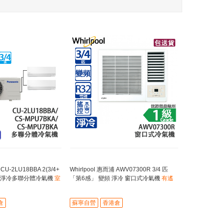
U-2LU18BBA 2(3/4+
Whirlpool 惠而浦 AWV07300R 3/4 匹
拖二淨冷多聯分體冷氣機
室
「第6感」 變頻 淨冷 窗口式冷氣機
有遙
A/CS-MPU7BKA
控器 / 「第6感」自動溫測
倉
蘇寧自營
香港倉