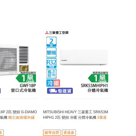
8P 2匹 變頻 G-DIAMO
MITSUBISHI HEAVY 三菱重工 SRK53M
冷氣機
獨立抽濕/紫外綫
HIPH1 2匹 變頻 冷暖 分體冷氣機
3重過
fi 無線網絡控制
濾網/420纖巧型
倉
蘇寧自營
香港倉