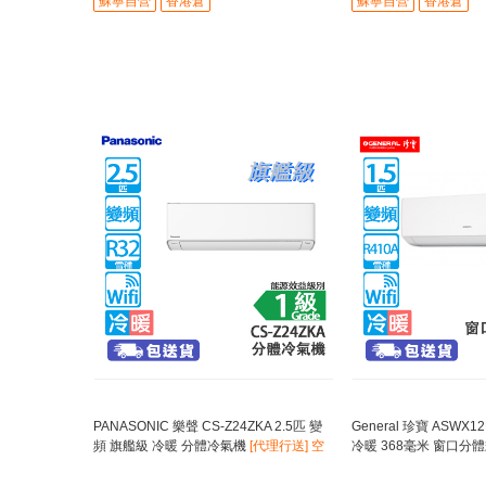
蘇寧自營
香港倉
蘇寧自營
香港倉
PANASONIC 樂聲 CS-Z24ZKA 2.5匹 變
General 珍寶 ASWX1
頻 旗艦級 冷暖 分體冷氣機
[代理行送] 空
冷暖 368毫米 窗口分
氣淨化系統/日本SIAA防塵防霉塗層
送]室內機噪音只有21