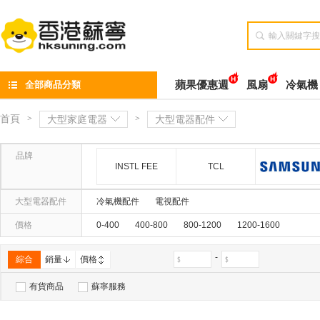

全部商品分類
蘋果優惠週
風扇
冷氣機
首頁
>
大型家庭電器
>
大型電器配件
品牌
INSTL FEE
TCL
大型電器配件
冷氣機配件
電視配件
價格
0-400
400-800
800-1200
1200-1600
-
綜合
銷量
價格
有貨商品
蘇寧服務