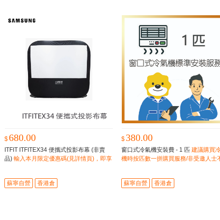
680.00
380.00
$
$
ITFIT ITFITEX34 便攜式投影布幕 (非賣
窗口式冷氣機安裝費 - 1 匹
建議購買
品)
輸入本月限定優惠碼(見詳情頁)，即享
機時按匹數一拼購買服務/非受邀人士
專屬折上折。
單獨購買
蘇寧自營
香港倉
蘇寧自營
香港倉