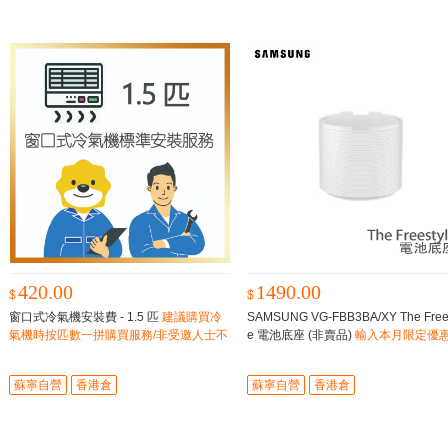
420.00
1490.00
$
$
窗口式冷氣機安裝費 - 1.5 匹
建議購買冷
SAMSUNG VG-FBB3BA/XY The Frees
氣機時按匹數一拼購買服務/非受邀人士不
e 電池底座 (非賣品)
輸入本月限定優
能單獨購買
(見詳情頁)，即享專屬折上折。
蘇寧自營
香港倉
蘇寧自營
香港倉