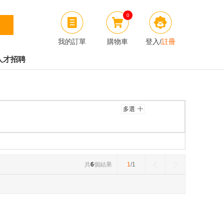
0
我的訂單
購物車
登入
/
註冊
人才招聘
多選
共
6
個結果
1
/1