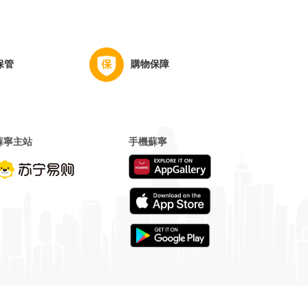
保管
購物保障
蘇寧主站
手機蘇寧