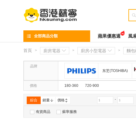

全部商品分類
蘋果優惠週
風
首頁
>
廚房電器
>
廚房小型電器
>
麵包
品牌
东芝(TOSHIBA)
飞利浦
價格
180-360
720-900
-
綜合
銷量
價格
有貨商品
蘇寧服務