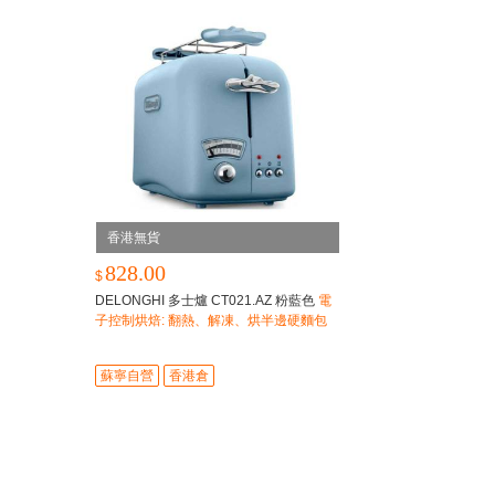
香港無貨
828.00
$
DELONGHI 多士爐 CT021.AZ 粉藍色
電
子控制烘焙: 翻熱、解凍、烘半邊硬麵包
圈(美式)及中途取消功能
蘇寧自營
香港倉