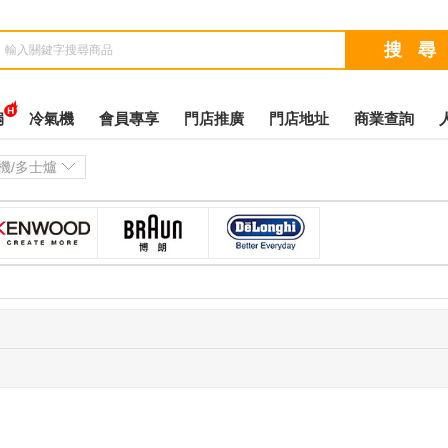
扇
冷氣機
會員專享
門店推廣
門店地址
商業查詢
機/多士爐
凯伍德(KENWOOD)
博朗(BRAUN)
德龙(DeLonghi)