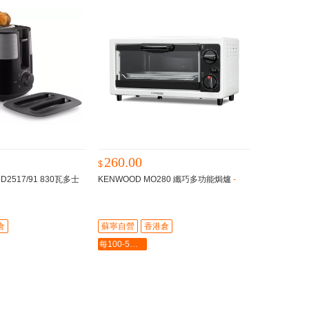
260.00
$
HD2517/91 830瓦多士
KENWOOD MO280 纖巧多功能焗爐
-
倉
蘇寧自營
香港倉
每100-5最多-2000