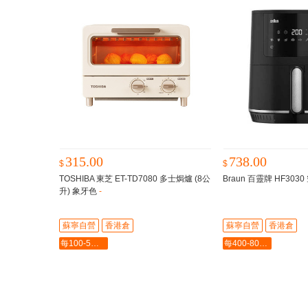
315.00
738.00
$
$
TOSHIBA 東芝 ET-TD7080 多士焗爐 (8公
Braun 百靈牌 HF303
升) 象牙色
-
蘇寧自營
香港倉
蘇寧自營
香港倉
每100-5最多-2000
每400-80最多-2000