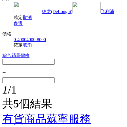
德龙(DeLonghi)
飞利浦
確定
取消
多選
價格
0-4000
4000-8000
確定
取消
綜合
銷量
價格
-
1
/1
共
5
個結果
有貨商品
蘇寧服務