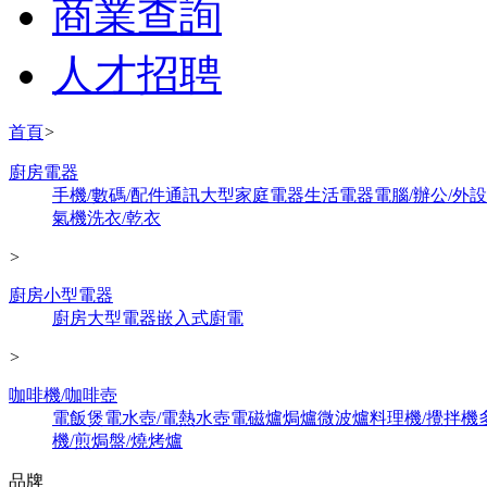
商業查詢
人才招聘
首頁
>
廚房電器
手機/數碼/配件
通訊
大型家庭電器
生活電器
電腦/辦公/外
氣機
洗衣/乾衣
>
廚房小型電器
廚房大型電器
嵌入式廚電
>
咖啡機/咖啡壺
電飯煲
電水壺/電熱水壺
電磁爐
焗爐
微波爐
料理機/攪拌機
機/煎焗盤/燒烤爐
品牌