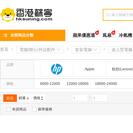

全部商品分類
蘋果優惠週
風扇
冷氣機
首頁
>
電腦/辦公/外設配件
>
套裝電腦
>
桌上型電腦
品牌
Apple
联想(Lenovo
惠普(hp)
價格
6000-12000
12000-18000
18000-24000
-
綜合
銷量
價格
有貨商品
蘇寧服務