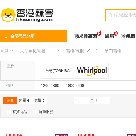

全部商品分類
蘋果優惠週
風扇
冷氣機
首頁
>
大型家庭電器
>
雪櫃/凍櫃
>
單門雪櫃
品牌
东芝(TOSHIBA)
惠而浦(Whirlpool)
價格
1200-1800
1800-2400
-
綜合
銷量
價格
有貨商品
蘇寧服務