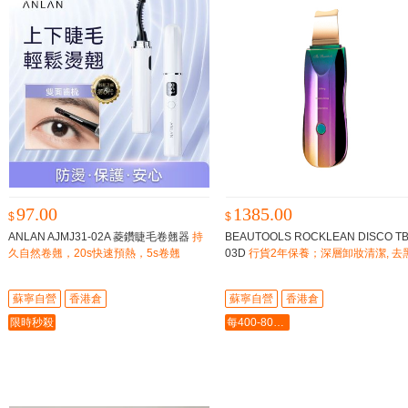
97.00
1385.00
$
$
ANLAN AJMJ31-02A 菱鑽睫毛卷翹器
持
BEAUTOOLS ROCKLEAN DISCO TB
久自然卷翹，20s快速預熱，5s卷翹
03D
行貨2年保養；深層卸妝清潔, 去
角質；營養成份導入；提拉緊緻, 按摩
蘇寧自營
香港倉
蘇寧自營
香港倉
限時秒殺
每400-80最多-2000