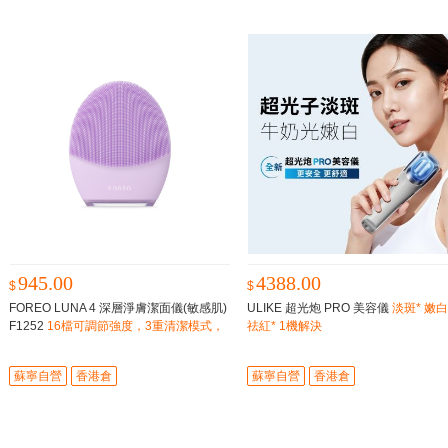
945.00
4388.00
$
$
FOREO LUNA 4 深層淨膚潔面儀(敏感肌)
ULIKE 超光炮 PRO 美容儀
淡斑* 嫩白
F1252
16檔可調節強度，3重清潔模式，
祛紅* 1機解決
4種針對性塑顏操，和5大按摩手法
蘇寧自營
香港倉
蘇寧自營
香港倉