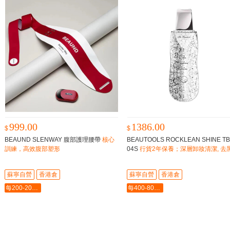
999.00
1386.00
$
$
BEAUND SLENWAY 腹部護理腰帶
核心
BEAUTOOLS ROCKLEAN SHINE TB
訓練，高效腹部塑形
04S
行貨2年保養；深層卸妝清潔, 去
角質；營養成份導入；提拉緊緻, 按摩
蘇寧自營
香港倉
蘇寧自營
香港倉
每200-20最多-2000
每400-80最多-2000