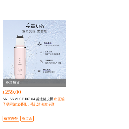
香港無貨
259.00
$
ANLAN ALCPJ07-04 菱邊鏟皮機
出正離
子吸附清潔毛孔，毛孔清潔更淨澈
蘇寧自營
香港倉