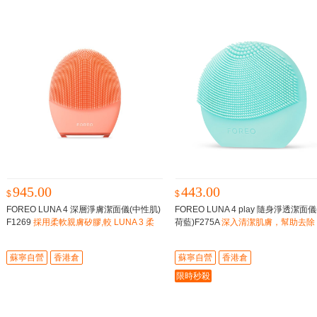
945.00
443.00
$
$
FOREO LUNA 4 深層淨膚潔面儀(中性肌)
FOREO LUNA 4 play 隨身淨透潔面儀
F1269
採用柔軟親膚矽膠,較 LUNA 3 柔
荷藍)F275A
深入清潔肌膚，幫助去除 
軟度17%,潔面體驗更加柔軟,不傷膚
9%* 的污垢、油脂和彩妝殘留
蘇寧自營
香港倉
蘇寧自營
香港倉
限時秒殺