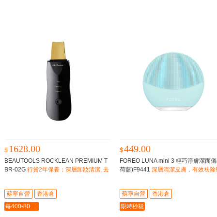
1628.00
449.00
$
$
BEAUTOOLS ROCKLEAN PREMIUM T
FOREO LUNA mini 3 輕巧淨膚潔面儀
BR-02G
行貨2年保養；深層卸妝清潔, 去
荷藍)F9441
深層清潔皮膚，有效祛除9
黑頭角質；營養成份導入；提拉緊緻, 按
5%的髒污、油脂、汗液和死皮
摩
蘇寧自營
香港倉
蘇寧自營
香港倉
每400-80最多-2000
限時秒殺