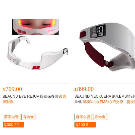
769.00
899.00
$
$
BEAUND EYE REJUV 眼部保養儀
改善
BEAUND NECKCERA 納米EMS頸
黑眼圈
拉儀
溫和Nano EMS+NIR光療，提拉
緻頸部輪廓
蘇寧自營
香港倉
蘇寧自營
香港倉
每300-50最多-2000
每100-5最多-2000