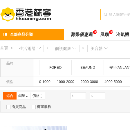

全部商品分類
蘋果優惠週
風扇
冷氣機
首頁
>
生活電器
>
個護健康
>
美容器
品牌
FOREO
BEAUND
安兰(ANLAN
價格
0-1000
1000-2000
2000-3000
4000-5000
-
綜合
銷量
價格
有貨商品
蘇寧服務