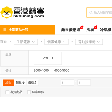

全部商品分類
蘋果優惠週
風扇
冷氣機
首頁
>
生活電器
>
個護健康
>
電動按摩椅
品牌
POLED
價格
3000-4000
4000-5000
-
綜合
銷量
價格
有貨商品
蘇寧服務