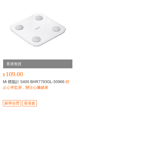
香港無貨
109.00
$
Mi 體脂計 S400 BHR7793GL-50966
靜
止心率監測，關注心臟健康
蘇寧自營
香港倉