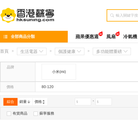

全部商品分類
蘋果優惠週
風扇
冷氣機
首頁
>
生活電器
>
個護健康
>
多功能體重磅
品牌
小米(mi)
價格
80-120
-
綜合
銷量
價格
有貨商品
蘇寧服務