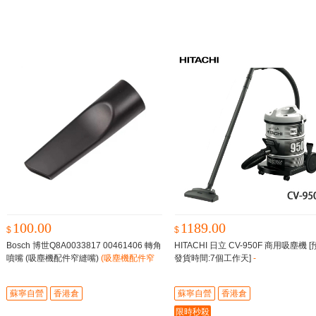
100.00
1189.00
$
$
Bosch 博世Q8A0033817 00461406 轉角
HITACHI 日立 CV-950F 商用吸塵機 
噴嘴 (吸塵機配件窄縫嘴)
(吸塵機配件窄
發貨時間:7個工作天]
-
縫嘴)
蘇寧自營
香港倉
蘇寧自營
香港倉
限時秒殺