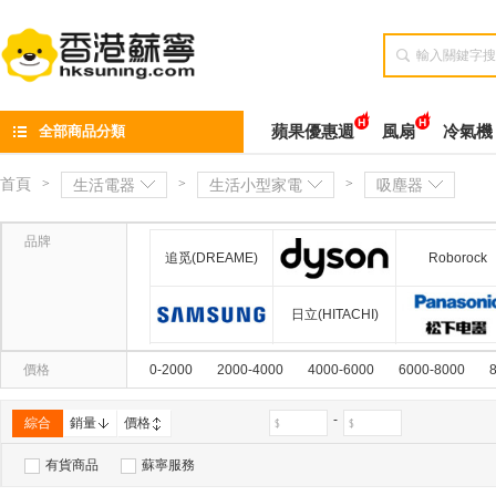

全部商品分類
蘋果優惠週
風扇
冷氣機
首頁
>
生活電器
>
生活小型家電
>
吸塵器
品牌
追觅(DREAME)
Roborock
戴森(DYSON)
日立(HITACHI)
三星(SAMSUNG)
價格
0-2000
2000-4000
4000-6000
6000-8000
DOUBLE CLEAN
Inno3C
ORIGO
-
綜合
銷量
價格
特福(TEFAL)
有貨商品
蘇寧服務