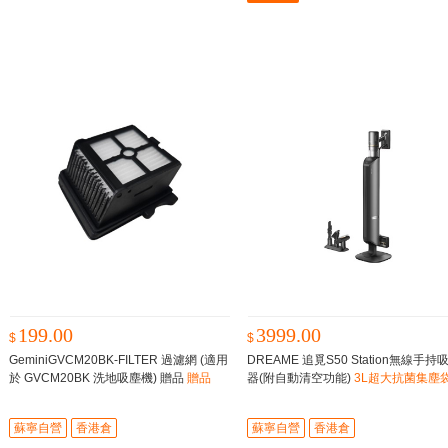
199.00
3999.00
$
$
GeminiGVCM20BK-FILTER 過濾網 (適用
DREAME 追覓S50 Station無線手持
於 GVCM20BK 洗地吸塵機) 贈品
贈品
器(附自動清空功能)
3L超大抗菌集塵
主動式割毛技術,1.6kg超輕量設設
蘇寧自營
香港倉
蘇寧自營
香港倉