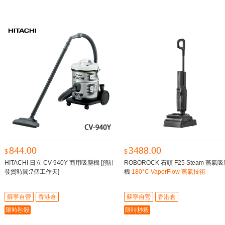
844.00
3488.00
$
$
HITACHI 日立 CV-940Y 商用吸塵機 [預計
ROBOROCK 石頭 F25 Steam 蒸氣
發貨時間:7個工作天]
-
機
180°C VaporFlow 蒸氣技術
蘇寧自營
香港倉
蘇寧自營
香港倉
限時秒殺
限時秒殺