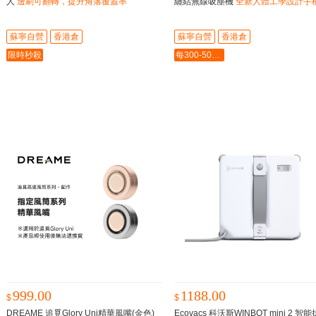
人
邊刷可翻轉，提升角落覆蓋率
纏結無線吸塵機
全新人體工學設計手
減少約40%手部壓力
蘇寧自營
香港倉
蘇寧自營
香港倉
限時秒殺
每300-50最多-2000
999.00
1188.00
$
$
DREAME 追覓Glory Uni精華風嘴(金色)
Ecovacs 科沃斯WINBOT mini 2 智