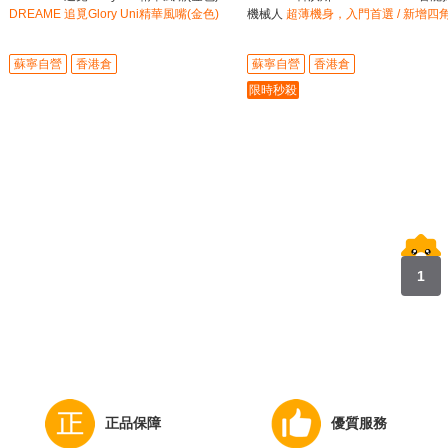
DREAME 追覓Glory Uni精華風嘴(金色)
機械人
超薄機身，入門首選 / 新增四
刷，1mm極致貼邊
蘇寧自營
香港倉
蘇寧自營
香港倉
限時秒殺
1
正品保障
優質服務