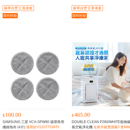
時間
蘇寧自營
香港倉
蘇寧自營
香港倉
限時秒殺
限時秒殺
100.00
465.00
$
$
SAMSUNG 三星 VCA-SPW90 循環再用
DOUBLE CLEAN P280/WHITE寵物
纖維拖布 (4片)
適用於VS20T7538T5
風空氣淨化機
全新升級雙面吸‼️ 更MIN