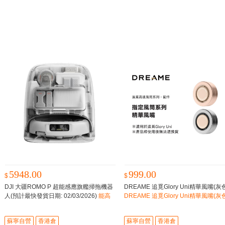
5948.00
999.00
$
$
DJI 大疆ROMO P 超能感應旗艦掃拖機器
DREAME 追覓Glory Uni精華風嘴(灰
人(預計最快發貨日期: 02/03/2026)
能高
DREAME 追覓Glory Uni精華風嘴(灰
效覆蓋地磚和地毯，深度潔淨，不留死
角，性能強勁，掃得乾淨，助你坐享家中
蘇寧自營
香港倉
蘇寧自營
香港倉
雅靜