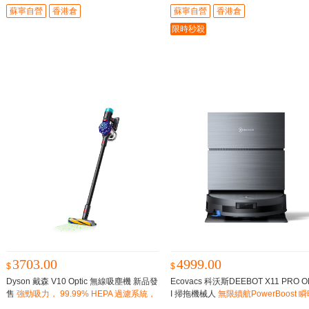
蘇寧自營
香港倉
蘇寧自營
香港倉
限時秒殺
3703.00
4999.00
$
$
Dyson 戴森 V10 Optic 無線吸塵機 新品發
Ecovacs 科沃斯DEEBOT X11 PRO 
售
強勁吸力， 99.99% HEPA 過濾系統，
I 掃拖機械人
無限續航PowerBoost 
偵測高達2倍隱藏塵垢；長達60分鐘使用
超充技術