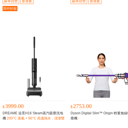
蘇寧自營
香港倉
蘇寧自營
香港倉
限時秒殺
3999.00
2753.00
$
$
DREAME 追覓H16 Steam蒸汽吸塵洗地
Dyson Digital Slim™ Origin 輕量無
機
200°C 蒸氣 + 90°C 高溫熱水，清潔雙
塵機
-
重保障