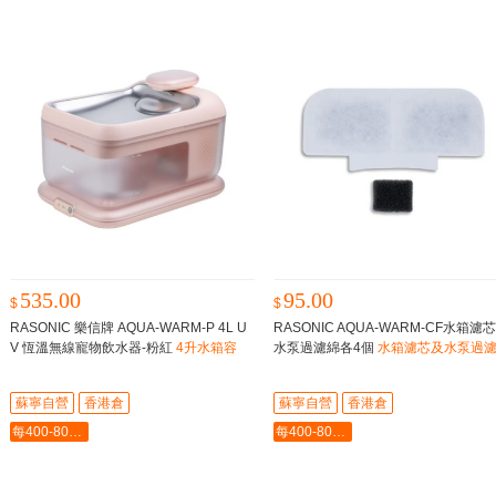
535.00
95.00
$
$
RASONIC 樂信牌 AQUA-WARM-P 4L U
RASONIC AQUA-WARM-CF水箱濾
V 恆溫無線寵物飲水器-粉紅
4升水箱容
水泵過濾綿各4個
水箱濾芯及水泵過
量，適合六個月及1.5公斤以上的貓咪和
各4個
中型狗使用
蘇寧自營
香港倉
蘇寧自營
香港倉
每400-80最多-2000
每400-80最多-2000