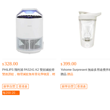
328.00
399.00
$
$
PHILIPS 飛利浦 PAS241 K2 雙頻滅蚊燈
Yohome Surpresent 無線多用途攪拌
雙效誘蚊，物理滅蚊無有害化學物質，輕
贈品
贈品
巧便利
蘇寧自營
香港倉
蘇寧自營
香港倉
每200-20最多-2000