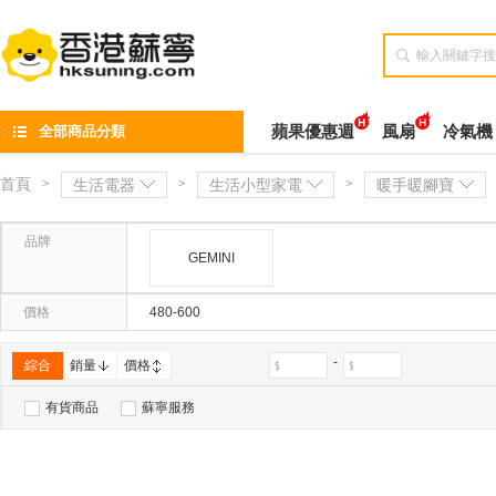

全部商品分類
蘋果優惠週
風扇
冷氣機
首頁
>
生活電器
>
生活小型家電
>
暖手暖腳寶
品牌
GEMINI
價格
480-600
-
綜合
銷量
價格
有貨商品
蘇寧服務