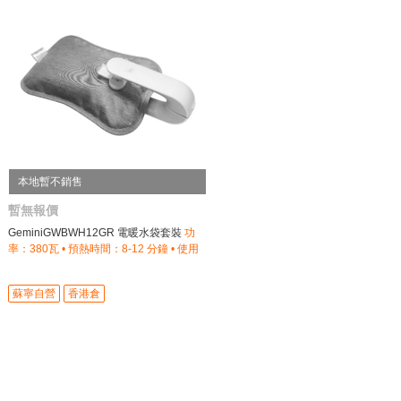
本地暫不銷售
暫無報價
GeminiGWBWH12GR 電暖水袋套裝
功
率：380瓦 • 預熱時間：8-12 分鐘 • 使用
時間：2小時（室內）
蘇寧自營
香港倉